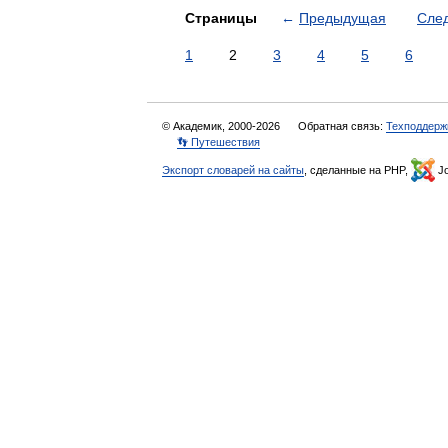
Страницы
←
Предыдущая
Сле
1
2
3
4
5
6
© Академик, 2000-2026
Обратная связь:
Техподдерж
👣 Путешествия
Экспорт словарей на сайты
, сделанные на PHP,
Jo