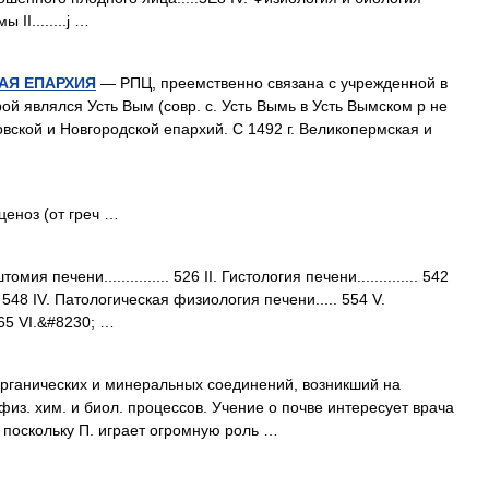
ы II........j …
АЯ ЕПАРХИЯ
— РПЦ, преемственно связана с учрежденной в
рой являлся Усть Вым (совр. с. Усть Вымь в Усть Вымском р не
вской и Новгородской епархий. С 1492 г. Великопермская и
еноз (от греч …
 печени............... 526 II. Гистология печени.............. 542
 548 IV. Патологическая физиология печени..... 554 V.
565 VІ.&#8230; …
ганических и минеральных соединений, возникший на
физ. хим. и биол. процессов. Учение о почве интересует врача
, поскольку П. играет огромную роль …