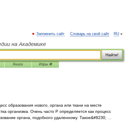
Запомнить сайт
Словарь на свой сайт
RU
едии на Академике
Найти!
Книги
Игры ⚽
с образования нового, органа или ткани на месте
тка организма. Очень часто Р. определяется как процесс
разование органа, подобного удаленному. Такое&#8230; …