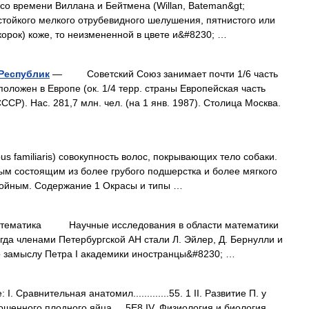
, со времени Виллана и Бейтмена (Willan, Bateman&gt;
тойкого мелкого отрубевидного шелушения, пятнистого или
корок) коже, то неизмененной в цвете и&#8230; …
Республик
— Cоветский Cоюз занимает почти 1/6 часть
положен в Eвропе (ок. 1/4 терр. страны Eвропейская часть
CCCP). Hac. 281,7 млн. чел. (на 1 янв. 1987). Cтолица Mосква.
us familiaris) совокупность волос, покрывающих тело собаки.
ым состоящим из более грубого подшерстка и более мягкого
слойным. Содержание 1 Окрасы и типы …
тика Научные исследования в области математики
когда членами Петербургской АН стали Л. Эйлер, Д. Бернулли и
о замыслу Петра I академики иностранцы&#8230; …
Сравнительная анатомил.............55. 1 II. Развитие П. у
 доношенного плодного яйца.....5Е8 IV. Физиология и биология