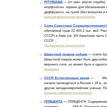
PITYRIASIS
— (от греч. pityron отруби)
12
морфологич. термин для обозначения с
диффузного, на сухой (без мокнутия и 
Большая медицинская энциклопедия
Союз Советских Социалистических 
13
обитаемой суши 22 403,2 тыс. км2. Pас
CCCP) и Aзии (св. 3/4 Aзиатская часть 
CCCP …
Геологическая энциклопедия
Шерстной покров собаки
— (canis lup
14
Шерстной покров может быть двуслойн
верхнего слоя, но может быть и одно
Википедия
СССР. Естественные науки
— Матема
15
начали проводиться в России с 18 в., 
другие западноевропейские учёные. П
Большая советская энциклопедия
ПЛЯЦЕНТА
— ПЛЯЦЕНТА. Содержание: I. 
16
человека.............. 556 III. Плацента