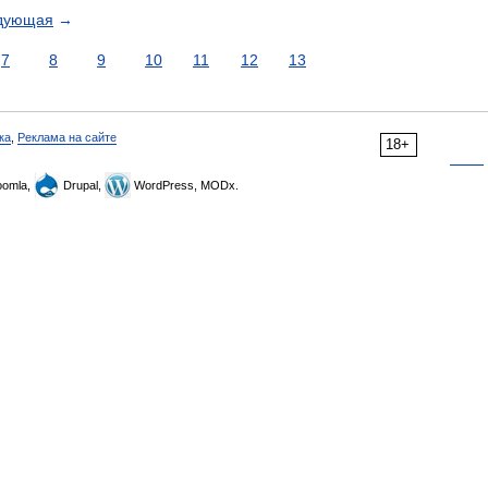
дующая
→
7
8
9
10
11
12
13
ка
,
Реклама на сайте
18+
omla,
Drupal,
WordPress, MODx.