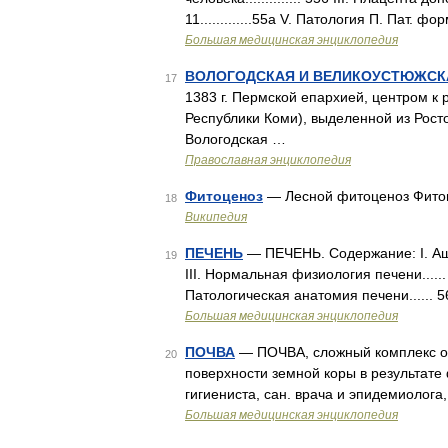
11.............55а V. Патология П. Пат. форм
Большая медицинская энциклопедия
ВОЛОГОДСКАЯ И ВЕЛИКОУСТЮЖСК
17
1383 г. Пермской епархией, центром к 
Республики Коми), выделенной из Росто
Вологодская …
Православная энциклопедия
Фитоценоз
— Лесной фитоценоз Фитоц
18
Википедия
ПЕЧЕНЬ
— ПЕЧЕНЬ. Содержание: I. Аштомия
19
III. Нормальная физиология печени......
Патологическая анатомия печени...... 
Большая медицинская энциклопедия
ПОЧВА
— ПОЧВА, сложный комплекс ор
20
поверхности земной коры в результате 
гигиениста, сан. врача и эпидемиолога
Большая медицинская энциклопедия